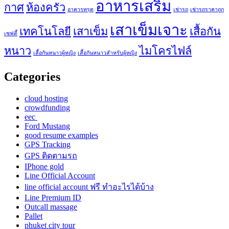
อาหารเสริม
กาศ
ห้องครัว
อาคารทรุด
เช่ารถ
เช่ารถราคาถูก
เสาเข็มเจาะ
เทคโนโลยี
เสาเข็ม
เสื้อกัน
เซฟตี้
หนาว
ไมโครไฟล์
เสื้อกันหนาวผู้หญิง
เสื้อกันหนาวสำหรับผู้หญิง
Categories
cloud hosting
crowdfunding
eec
Ford Mustang
good resume examples
GPS Tracking
GPS ติดตามรถ
IPhone gold
Line Official Account
line official account ฟรี ทําอะไรได้บ้าง
Line Premium ID
Outcall massage
Pallet
phuket city tour