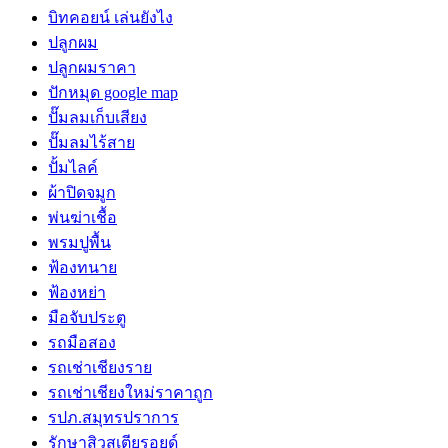
บิทคอยน์ เล่นยังไง
ปลูกผม
ปลูกผมราคา
ปักหมุด google map
ปั๊มลมเก็บเสียง
ปั๊มลมไร้สาย
ปั้มไลค์
ผ้าปิดจมูก
พ่นฆ่าเชื้อ
พรมปูพื้น
ฟ้องทนาย
ฟ้องหย่า
มือจับประตู
รถมือสอง
รถเช่าเชียงราย
รถเช่าเชียงใหม่ราคาถูก
รปภ.สมุทรปราการ
รักษาสิวสเตียรอยด์