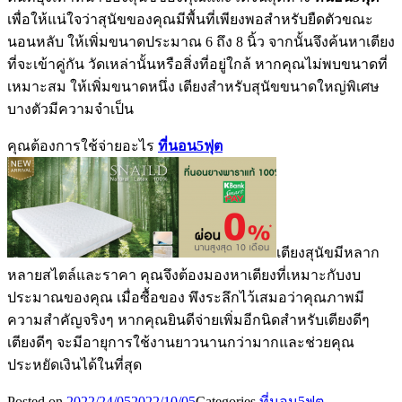
เพื่อให้แน่ใจว่าสุนัขของคุณมีพื้นที่เพียงพอสำหรับยืดตัวขณะ
นอนหลับ ให้เพิ่มขนาดประมาณ 6 ถึง 8 นิ้ว จากนั้นจึงค้นหาเตียง
ที่จะเข้าคู่กัน วัดเหล่านั้นหรือสิ่งที่อยู่ใกล้ หากคุณไม่พบขนาดที่
เหมาะสม ให้เพิ่มขนาดหนึ่ง เตียงสำหรับสุนัขขนาดใหญ่พิเศษ
บางตัวมีความจำเป็น
คุณต้องการใช้จ่ายอะไร
ที่นอน5ฟุต
เตียงสุนัขมีหลาก
หลายสไตล์และราคา คุณจึงต้องมองหาเตียงที่เหมาะกับงบ
ประมาณของคุณ เมื่อซื้อของ พึงระลึกไว้เสมอว่าคุณภาพมี
ความสำคัญจริงๆ หากคุณยินดีจ่ายเพิ่มอีกนิดสำหรับเตียงดีๆ
เตียงดีๆ จะมีอายุการใช้งานยาวนานกว่ามากและช่วยคุณ
ประหยัดเงินได้ในที่สุด
Posted on
2022/24/05
2022/10/05
Categories
ที่นอน5ฟุต