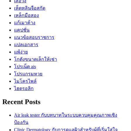
เสื้อวง
เห็ดหลินจือสกัด
เหล็กมือสอง
แก้เมาค้าง
แคปชั่น
แนวข้อสอบราชการ
แปลเอกสาร
แพ้ง่าย
โกดังขนาดเล็กให้เช่า
โปรเน็ต ais
โปรแกรมหวย
ไมโครไพล์
ไฮดรอลิก
Recent Posts
Air leak tester กับบทบาทในระบบควบคุมคุณภาพเชิง
ป้องกัน
Clinic Dermatology กับการดูแลผิวสำหรับผู้ที่เริ่มใส่ใจ