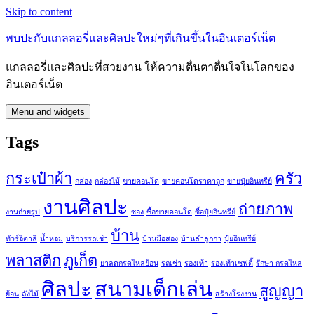
Skip to content
พบปะกับแกลลอรี่และศิลปะใหม่ๆที่เกินขึ้นในอินเตอร์เน็ต
แกลลอรี่และศิลปะที่สวยงาน ให้ความตื่นตาตื่นใจในโลกของ
อินเตอร์เน็ต
Menu and widgets
Tags
กระเป๋าผ้า
ครัว
กล่อง
กล่องไม้
ขายคอนโด
ขายคอนโดราคาถูก
ขายปุ๋ยอินทรีย์
งานศิลปะ
ถ่ายภาพ
งานถ่ายรูป
ซอง
ซื้อขายคอนโด
ซื้อปุ๋ยอินทรีย์
บ้าน
ทัวร์อิตาลี
น้ำหอม
บริการรถเช่า
บ้านมือสอง
บ้านลำลูกกา
ปุ๋ยอินทรีย์
พลาสติก
ภูเก็ต
ยาลดกรดไหลย้อน
รถเช่า
รองเท้า
รองเท้าเซฟตี้
รักษา กรดไหล
ศิลปะ
สนามเด็กเล่น
สูญญา
ย้อน
ลังไม้
สร้างโรงงาน