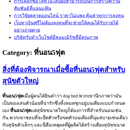
การเลือกซื้อโล่ห์ในไลน์ยังสามารถเป็นการสร้างความ
สัมพันธ์ที่แน่นแฟ้น
การวิจัยตลาดออนไลน์ ราคาไม่แพง คุ้มค่าทุกการลงทุน
เว็บหาเงินฟรีไม่ต้องลงทุนที่จะช่วยให้คุณได้รับรายได้
อย่างง่ายดาย
บริษัทรับทำเว็บไซต์อีคอมเมิร์ซที่มีคุณภาพ
Category:
ที่นอน5ฟุต
สิ่งที่ต้องพิจารณาเมื่อซื้อที่นอน5ฟุตสำหรับ
สุนัขตัวใหญ่
ที่นอน5ฟุต
เมื่อผู้คนได้ยินคำว่า dog bed พวกเขานึกภาพว่ามัน
เป็นของเล่นตัวน้อยที่น่ารักซึ่งทั้งหมดซุกอยู่บนเตียงแบบกำหนด
เอง
ที่นอน5ฟุต
แต่สุนัขขนาดใหญ่ก็ต้องการที่สำหรับนอนเช่น
กัน พวกเขาชอบที่จะยืดตัวหรือขดตัวบนเตียงที่นุ่มสบายเช่นเดียว
กับสุนัขตัวเล็กๆ และนี่คือเหตุผลที่ผู้ผลิตได้สร้างเตียงสุนัขขนาด