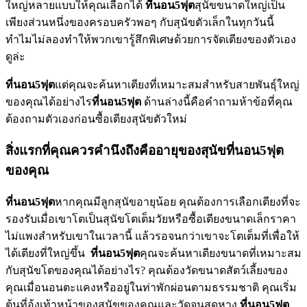
ใหญ่หลายแบบให้คุณเลือกได้
ที่นอน5ฟุต
สุนัขขนาดใหญ่เป็น
เพียงส่วนหนึ่งของครอบครัวพอๆ กับสุนัขตัวเล็กในทุกวันนี้
ทำไมไม่ลองทำให้พวกเขารู้สึกพิเศษด้วยการจัดเตียงของตัวเอง
ดูล่ะ
ที่นอน5ฟุต
แต่คุณจะค้นหาเตียงที่เหมาะสมสำหรับสายพันธุ์ใหญ่
ของคุณได้อย่างไร
ที่นอน5ฟุต
ด้านล่างนี้คือคำถามห้าข้อที่คุณ
ต้องถามตัวเองก่อนซื้อเตียงสุนัขตัวใหม่
สิ่งแรกที่คุณควรคำนึงถึงคืออายุของสุนัข
ที่นอน5ฟุต
ของคุณ
ที่นอน5ฟุต
หากคุณมีลูกสุนัขอายุน้อย คุณต้องการเลือกเตียงที่จะ
รองรับเมื่อเขาโตเป็นสุนัขโตเต็มวัยหรือซื้อเตียงขนาดเล็กราคา
ไม่แพงสำหรับเขาในเวลานี้ แล้วรอจนกว่าเขาจะโตเต็มที่เพื่อให้
ได้เตียงที่ใหญ่ขึ้น
ที่นอน5ฟุต
คุณจะค้นหาเตียงขนาดที่เหมาะสม
กับสุนัขโตของคุณได้อย่างไร? คุณต้องวัดขนาดสัตว์เลี้ยงของ
คุณเมื่อนอนตะแคงหรืออยู่ในท่าพักผ่อนตามธรรมชาติ คุณเริ่ม
ต้นที่อุ้งเท้าหน้าของสุนัขของคุณและวัดจนสุดหาง
ที่นอน5ฟุต