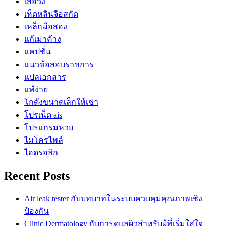
เสื้อวง
เห็ดหลินจือสกัด
เหล็กมือสอง
แก้เมาค้าง
แคปชั่น
แนวข้อสอบราชการ
แปลเอกสาร
แพ้ง่าย
โกดังขนาดเล็กให้เช่า
โปรเน็ต ais
โปรแกรมหวย
ไมโครไพล์
ไฮดรอลิก
Recent Posts
Air leak tester กับบทบาทในระบบควบคุมคุณภาพเชิง
ป้องกัน
Clinic Dermatology กับการดูแลผิวสำหรับผู้ที่เริ่มใส่ใจ