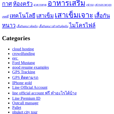
อาหารเสริม
กาศ
ห้องครัว
อาคารทรุด
เช่ารถ
เช่ารถราคาถูก
เสาเข็มเจาะ
เทคโนโลยี
เสาเข็ม
เสื้อกัน
เซฟตี้
หนาว
ไมโครไฟล์
เสื้อกันหนาวผู้หญิง
เสื้อกันหนาวสำหรับผู้หญิง
Categories
cloud hosting
crowdfunding
eec
Ford Mustang
good resume examples
GPS Tracking
GPS ติดตามรถ
IPhone gold
Line Official Account
line official account ฟรี ทําอะไรได้บ้าง
Line Premium ID
Outcall massage
Pallet
phuket city tour