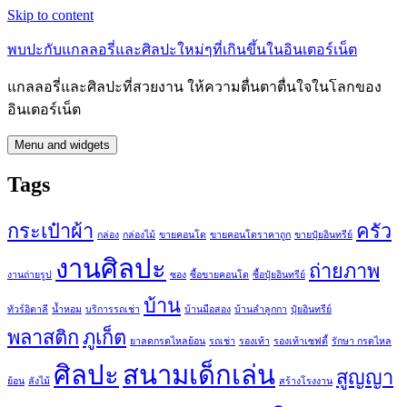
Skip to content
พบปะกับแกลลอรี่และศิลปะใหม่ๆที่เกินขึ้นในอินเตอร์เน็ต
แกลลอรี่และศิลปะที่สวยงาน ให้ความตื่นตาตื่นใจในโลกของ
อินเตอร์เน็ต
Menu and widgets
Tags
กระเป๋าผ้า
ครัว
กล่อง
กล่องไม้
ขายคอนโด
ขายคอนโดราคาถูก
ขายปุ๋ยอินทรีย์
งานศิลปะ
ถ่ายภาพ
งานถ่ายรูป
ซอง
ซื้อขายคอนโด
ซื้อปุ๋ยอินทรีย์
บ้าน
ทัวร์อิตาลี
น้ำหอม
บริการรถเช่า
บ้านมือสอง
บ้านลำลูกกา
ปุ๋ยอินทรีย์
พลาสติก
ภูเก็ต
ยาลดกรดไหลย้อน
รถเช่า
รองเท้า
รองเท้าเซฟตี้
รักษา กรดไหล
ศิลปะ
สนามเด็กเล่น
สูญญา
ย้อน
ลังไม้
สร้างโรงงาน