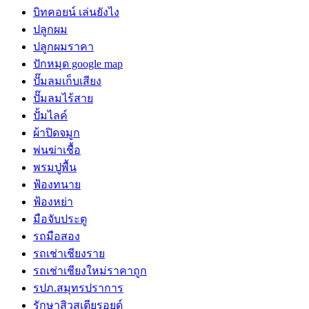
บิทคอยน์ เล่นยังไง
ปลูกผม
ปลูกผมราคา
ปักหมุด google map
ปั๊มลมเก็บเสียง
ปั๊มลมไร้สาย
ปั้มไลค์
ผ้าปิดจมูก
พ่นฆ่าเชื้อ
พรมปูพื้น
ฟ้องทนาย
ฟ้องหย่า
มือจับประตู
รถมือสอง
รถเช่าเชียงราย
รถเช่าเชียงใหม่ราคาถูก
รปภ.สมุทรปราการ
รักษาสิวสเตียรอยด์