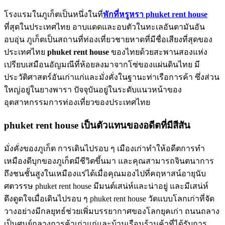
โรงแรมในภูเก็ตเป็นหนึ่งในที่
พักที่หรูหรา phuket rent house
ที่สุดในประเทศไทย อาบแดดและอบตัวในทะเลอันดามันอัน
อบอุ่น ภูเก็ตเป็นสถานที่ท่องเที่ยวชายหาดที่มีชื่อเสียงที่สุดของ
ประเทศไทย
phuket rent house
ของไทยด้วยสะพานสองแห่ง
เปรียบเสมือนอัญมณีที่ห้อยลงมาจากโซ่ของแผ่นดินไทย มี
ประวัติศาสตร์อันเก่าแก่และมั่งคั่งในฐานะท่าเรือการค้า ซึ่งส่วน
ใหญ่อยู่ในยางพารา ปัจจุบันอยู่ในระดับแนวหน้าของ
อุตสาหกรรมการท่องเที่ยวของประเทศไทย
phuket rent house เป็นตัวแทนของอดีตที่มีสีสัน
มั่งคั่งของภูเก็ต การเดินไปรอบ ๆ เมืองเก่าทำให้อดีตการทำ
เหมืองดีบุกของภูเก็ตมีชีวิตขึ้นมา และคุณสามารถจินตนาการ
ถึงชนชั้นสูงในเหมืองแร่ได้เมื่อคุณมองไปที่คฤหาสน์อายุนับ
ศตวรรษ phuket rent house มีมนต์เสน่ห์และน่าอยู่ และมีเสน่ห์
ดึงดูดใจเมื่อเดินไปรอบ ๆ phuket rent house วัดแบบโลกเก่าที่จัด
วางอย่างมีกลยุทธ์ช่วยเพิ่มบรรยากาศของโลกยุคเก่า ถนนถลาง
เป็นศูนย์กลางการค้าเก่าแก่และบ้านเรือนร้านค้าที่ได้รับการ