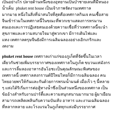
เป็นอย่างไร ปลายด้านหนึ่งของอุทยานเป็นป่าชายเลนที่มีหนอง
น้ำเค็ม phuket rent house เป็นเจ้าภาพจัดงานเทศกาล
มากมาย หนึ่งในสิ่งที่น่าสนใจที่สุดคือเทศกาลกินเจ คนเชื้อสาย
จีนเข้าร่วมในเทศกาลนี้ในขณะที่พวกเขาแสดงการทรมาน
ตนเองและการปฏิเสธตนเองด้วยความเชื่อที่ว่าเทศกาลนี้จะนำ
สุขภาพและความสบายใจมาสู่พวกเขา มีการเดินไฟและ
แทง เทศกาลตรุษจีนยังมีการเฉลิมฉลองอย่างเอิกเกริกและ
งดงาม
phuket rent house
เทศกาลเก่าแก่ของภูเก็ตที่จัดขึ้นในเวลา
เดียวกันช่วยเพิ่มบรรยากาศของเทศกาลในภูเก็ต ขบวนแห่มังกร
และการลิ้มลองอาหารอันโอชะเป็นคุณลักษณะพิเศษของ
เทศกาลนี้ เทศกาลสงกรานต์ปีใหม่ไทยก็มีการเฉลิมฉลอง คน
ไทยอวยพรให้กันและกันด้วยการพรมน้ำมนต์ เมื่อเร็ว ๆ นี้หลาย
ๆ แห่งได้ริเริ่มการต่อสู้ทางน้ำซึ่งเป็นส่วนหนึ่งของเทศกาล เป็น
ข้ออ้างสำหรับงานปาร์ตี้และความสนุกสนานมากมาย ผู้มาเยือน
สามารถเพลิดเพลินกับความบันเทิง อาหาร และงานเฉลิมฉลอง
ที่หลากหลาย และโรงแรมในภูเก็ตทุกแห่งมีบรรยากาศ