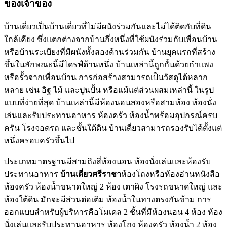
ของเจ้าของ
บ้านเดี่ยวเป็นบ้านเดี่ยวที่ไม่มีผนังร่วมกันและไม่ได้ติดกับที่ดิน
ใกล้เคียง ซึ่งแตกต่างจากบ้านกึ่งหนึ่งที่ใช้ผนังร่วมกับเพื่อนบ้าน
หรือบ้านระเบียงที่มีผนังทั้งสองด้านร่วมกัน บ้านยุคแรกที่สร้าง
ขึ้นในลักษณะนี้มีไดรฟ์ด้านหนึ่ง บ้านเหล่านี้ถูกกั้นด้วยกำแพง
หรือรั้วจากเพื่อนบ้าน การก่อสร้างสามารถเป็นวัสดุได้หลาก
หลาย เช่น อิฐ ไม้ และปูนปั้น หรือแม้แต่ส่วนผสมเหล่านี้ ในรูป
แบบที่ง่ายที่สุด บ้านเหล่านี้มีห้องนอนสองหรือสามห้อง ห้องนั่ง
เล่นและรับประทานอาหาร ห้องครัว ห้องน้ำพร้อมอุปกรณ์ครบ
ครัน โรงจอดรถ และชั้นใต้ดิน บ้านเดี่ยวสามารถรองรับได้ตั้งแต่
หนึ่งครอบครัวขึ้นไป
ประเภทมาตรฐานมีสามถึงสี่ห้องนอน ห้องนั่งเล่นและห้องรับ
ประทานอาหาร
บ้านเดี่ยวศรีราชา
ห้องโถงหรือห้องอ่านหนังสือ
ห้องครัว ห้องน้ำขนาดใหญ่ 2 ห้อง เตาผิง โรงรถขนาดใหญ่ และ
ห้องใต้ดิน มักจะมีส่วนต่อเติม ห้องน้ำในทางตรงกันข้าม การ
ออกแบบสำหรับผู้บริหารคือโมเดล 2 ชั้นที่มีห้องนอน 4 ห้อง ห้อง
นั่งเล่นและรับประทานอาหาร ห้องโถง ห้องครัว ห้องน้ำ 2 ห้อง