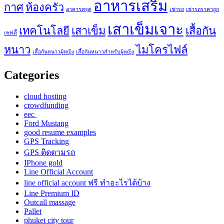
อาหารเสริม
กาศ
ห้องครัว
อาคารทรุด
เช่ารถ
เช่ารถราคาถูก
เสาเข็มเจาะ
เทคโนโลยี
เสาเข็ม
เสื้อกัน
เซฟตี้
หนาว
ไมโครไฟล์
เสื้อกันหนาวผู้หญิง
เสื้อกันหนาวสำหรับผู้หญิง
Categories
cloud hosting
crowdfunding
eec
Ford Mustang
good resume examples
GPS Tracking
GPS ติดตามรถ
IPhone gold
Line Official Account
line official account ฟรี ทําอะไรได้บ้าง
Line Premium ID
Outcall massage
Pallet
phuket city tour