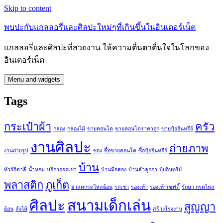
Skip to content
พบปะกับแกลลอรี่และศิลปะใหม่ๆที่เกินขึ้นในอินเตอร์เน็ต
แกลลอรี่และศิลปะที่สวยงาน ให้ความตื่นตาตื่นใจในโลกของ
อินเตอร์เน็ต
Menu and widgets
Tags
กระเป๋าผ้า
ครัว
กล่อง
กล่องไม้
ขายคอนโด
ขายคอนโดราคาถูก
ขายปุ๋ยอินทรีย์
งานศิลปะ
ถ่ายภาพ
งานถ่ายรูป
ซอง
ซื้อขายคอนโด
ซื้อปุ๋ยอินทรีย์
บ้าน
ทัวร์อิตาลี
น้ำหอม
บริการรถเช่า
บ้านมือสอง
บ้านลำลูกกา
ปุ๋ยอินทรีย์
พลาสติก
ภูเก็ต
ยาลดกรดไหลย้อน
รถเช่า
รองเท้า
รองเท้าเซฟตี้
รักษา กรดไหล
ศิลปะ
สนามเด็กเล่น
สูญญา
ย้อน
ลังไม้
สร้างโรงงาน