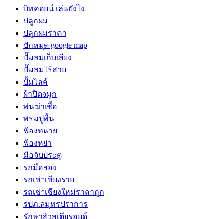
บิทคอยน์ เล่นยังไง
ปลูกผม
ปลูกผมราคา
ปักหมุด google map
ปั๊มลมเก็บเสียง
ปั๊มลมไร้สาย
ปั้มไลค์
ผ้าปิดจมูก
พ่นฆ่าเชื้อ
พรมปูพื้น
ฟ้องทนาย
ฟ้องหย่า
มือจับประตู
รถมือสอง
รถเช่าเชียงราย
รถเช่าเชียงใหม่ราคาถูก
รปภ.สมุทรปราการ
รักษาสิวสเตียรอยด์