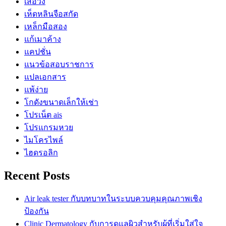
เสื้อวง
เห็ดหลินจือสกัด
เหล็กมือสอง
แก้เมาค้าง
แคปชั่น
แนวข้อสอบราชการ
แปลเอกสาร
แพ้ง่าย
โกดังขนาดเล็กให้เช่า
โปรเน็ต ais
โปรแกรมหวย
ไมโครไพล์
ไฮดรอลิก
Recent Posts
Air leak tester กับบทบาทในระบบควบคุมคุณภาพเชิง
ป้องกัน
Clinic Dermatology กับการดูแลผิวสำหรับผู้ที่เริ่มใส่ใจ