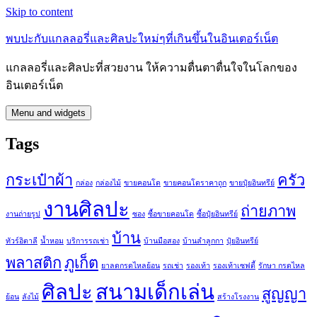
Skip to content
พบปะกับแกลลอรี่และศิลปะใหม่ๆที่เกินขึ้นในอินเตอร์เน็ต
แกลลอรี่และศิลปะที่สวยงาน ให้ความตื่นตาตื่นใจในโลกของ
อินเตอร์เน็ต
Menu and widgets
Tags
กระเป๋าผ้า
ครัว
กล่อง
กล่องไม้
ขายคอนโด
ขายคอนโดราคาถูก
ขายปุ๋ยอินทรีย์
งานศิลปะ
ถ่ายภาพ
งานถ่ายรูป
ซอง
ซื้อขายคอนโด
ซื้อปุ๋ยอินทรีย์
บ้าน
ทัวร์อิตาลี
น้ำหอม
บริการรถเช่า
บ้านมือสอง
บ้านลำลูกกา
ปุ๋ยอินทรีย์
พลาสติก
ภูเก็ต
ยาลดกรดไหลย้อน
รถเช่า
รองเท้า
รองเท้าเซฟตี้
รักษา กรดไหล
ศิลปะ
สนามเด็กเล่น
สูญญา
ย้อน
ลังไม้
สร้างโรงงาน