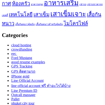
อาหารเสริม
กาศ
ห้องครัว
อาคารทรุด
เช่ารถ
เช่ารถราคาถูก
เสาเข็มเจาะ
เทคโนโลยี
เสาเข็ม
เสื้อกัน
เซฟตี้
หนาว
ไมโครไฟล์
เสื้อกันหนาวผู้หญิง
เสื้อกันหนาวสำหรับผู้หญิง
Categories
cloud hosting
crowdfunding
eec
Ford Mustang
good resume examples
GPS Tracking
GPS ติดตามรถ
IPhone gold
Line Official Account
line official account ฟรี ทําอะไรได้บ้าง
Line Premium ID
Outcall massage
Pallet
phuket city tour