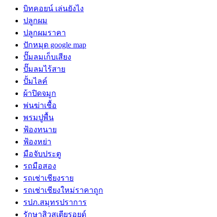
บิทคอยน์ เล่นยังไง
ปลูกผม
ปลูกผมราคา
ปักหมุด google map
ปั๊มลมเก็บเสียง
ปั๊มลมไร้สาย
ปั้มไลค์
ผ้าปิดจมูก
พ่นฆ่าเชื้อ
พรมปูพื้น
ฟ้องทนาย
ฟ้องหย่า
มือจับประตู
รถมือสอง
รถเช่าเชียงราย
รถเช่าเชียงใหม่ราคาถูก
รปภ.สมุทรปราการ
รักษาสิวสเตียรอยด์