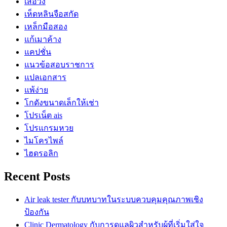
เสื้อวง
เห็ดหลินจือสกัด
เหล็กมือสอง
แก้เมาค้าง
แคปชั่น
แนวข้อสอบราชการ
แปลเอกสาร
แพ้ง่าย
โกดังขนาดเล็กให้เช่า
โปรเน็ต ais
โปรแกรมหวย
ไมโครไพล์
ไฮดรอลิก
Recent Posts
Air leak tester กับบทบาทในระบบควบคุมคุณภาพเชิง
ป้องกัน
Clinic Dermatology กับการดูแลผิวสำหรับผู้ที่เริ่มใส่ใจ