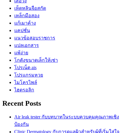
เสื้อวง
เห็ดหลินจือสกัด
เหล็กมือสอง
แก้เมาค้าง
แคปชั่น
แนวข้อสอบราชการ
แปลเอกสาร
แพ้ง่าย
โกดังขนาดเล็กให้เช่า
โปรเน็ต ais
โปรแกรมหวย
ไมโครไพล์
ไฮดรอลิก
Recent Posts
Air leak tester กับบทบาทในระบบควบคุมคุณภาพเชิง
ป้องกัน
Clinic Dermatology กับการดูแลผิวสำหรับผู้ที่เริ่มใส่ใจ