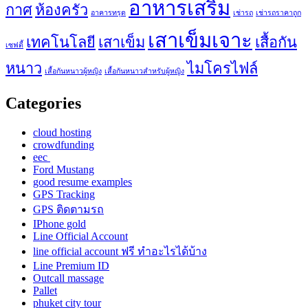
อาหารเสริม
กาศ
ห้องครัว
อาคารทรุด
เช่ารถ
เช่ารถราคาถูก
เสาเข็มเจาะ
เทคโนโลยี
เสาเข็ม
เสื้อกัน
เซฟตี้
หนาว
ไมโครไฟล์
เสื้อกันหนาวผู้หญิง
เสื้อกันหนาวสำหรับผู้หญิง
Categories
cloud hosting
crowdfunding
eec
Ford Mustang
good resume examples
GPS Tracking
GPS ติดตามรถ
IPhone gold
Line Official Account
line official account ฟรี ทําอะไรได้บ้าง
Line Premium ID
Outcall massage
Pallet
phuket city tour