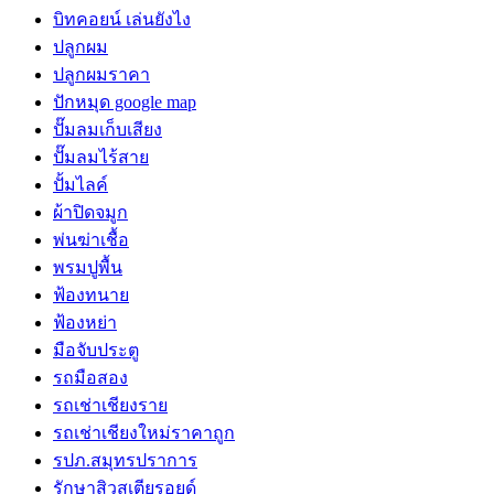
บิทคอยน์ เล่นยังไง
ปลูกผม
ปลูกผมราคา
ปักหมุด google map
ปั๊มลมเก็บเสียง
ปั๊มลมไร้สาย
ปั้มไลค์
ผ้าปิดจมูก
พ่นฆ่าเชื้อ
พรมปูพื้น
ฟ้องทนาย
ฟ้องหย่า
มือจับประตู
รถมือสอง
รถเช่าเชียงราย
รถเช่าเชียงใหม่ราคาถูก
รปภ.สมุทรปราการ
รักษาสิวสเตียรอยด์