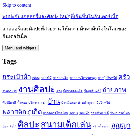
Skip to content
พบปะกับแกลลอรี่และศิลปะใหม่ๆที่เกินขึ้นในอินเตอร์เน็ต
แกลลอรี่และศิลปะที่สวยงาน ให้ความตื่นตาตื่นใจในโลกของ
อินเตอร์เน็ต
Menu and widgets
Tags
กระเป๋าผ้า
ครัว
กล่อง
กล่องไม้
ขายคอนโด
ขายคอนโดราคาถูก
ขายปุ๋ยอินทรีย์
งานศิลปะ
ถ่ายภาพ
งานถ่ายรูป
ซอง
ซื้อขายคอนโด
ซื้อปุ๋ยอินทรีย์
บ้าน
ทัวร์อิตาลี
น้ำหอม
บริการรถเช่า
บ้านมือสอง
บ้านลำลูกกา
ปุ๋ยอินทรีย์
พลาสติก
ภูเก็ต
ยาลดกรดไหลย้อน
รถเช่า
รองเท้า
รองเท้าเซฟตี้
รักษา กรดไหล
ศิลปะ
สนามเด็กเล่น
สูญญา
ย้อน
ลังไม้
สร้างโรงงาน