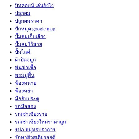
บิทคอยน์ เล่นยังไง
ปลูกผม
ปลูกผมราคา
ปักหมุด google map
ปั๊มลมเก็บเสียง
ปั๊มลมไร้สาย
ปั้มไลค์
ผ้าปิดจมูก
พ่นฆ่าเชื้อ
พรมปูพื้น
ฟ้องทนาย
ฟ้องหย่า
มือจับประตู
รถมือสอง
รถเช่าเชียงราย
รถเช่าเชียงใหม่ราคาถูก
รปภ.สมุทรปราการ
รักษาสิวสเตียรอยด์