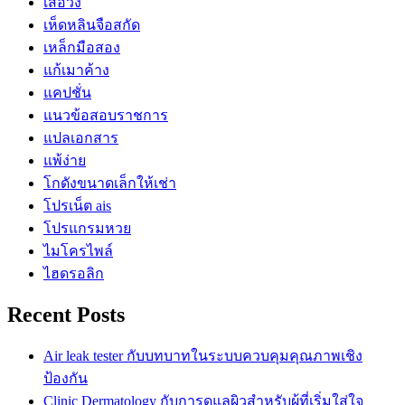
เสื้อวง
เห็ดหลินจือสกัด
เหล็กมือสอง
แก้เมาค้าง
แคปชั่น
แนวข้อสอบราชการ
แปลเอกสาร
แพ้ง่าย
โกดังขนาดเล็กให้เช่า
โปรเน็ต ais
โปรแกรมหวย
ไมโครไพล์
ไฮดรอลิก
Recent Posts
Air leak tester กับบทบาทในระบบควบคุมคุณภาพเชิง
ป้องกัน
Clinic Dermatology กับการดูแลผิวสำหรับผู้ที่เริ่มใส่ใจ