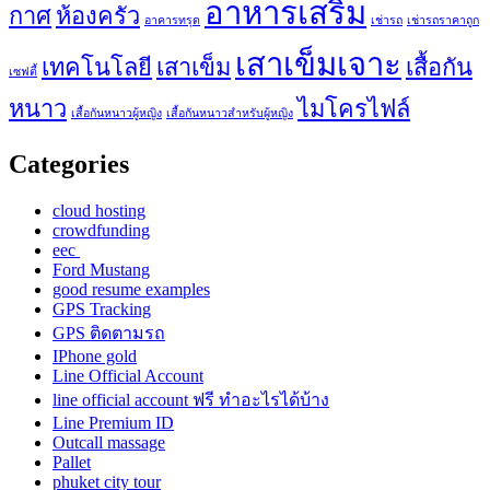
อาหารเสริม
กาศ
ห้องครัว
อาคารทรุด
เช่ารถ
เช่ารถราคาถูก
เสาเข็มเจาะ
เทคโนโลยี
เสาเข็ม
เสื้อกัน
เซฟตี้
หนาว
ไมโครไฟล์
เสื้อกันหนาวผู้หญิง
เสื้อกันหนาวสำหรับผู้หญิง
Categories
cloud hosting
crowdfunding
eec
Ford Mustang
good resume examples
GPS Tracking
GPS ติดตามรถ
IPhone gold
Line Official Account
line official account ฟรี ทําอะไรได้บ้าง
Line Premium ID
Outcall massage
Pallet
phuket city tour