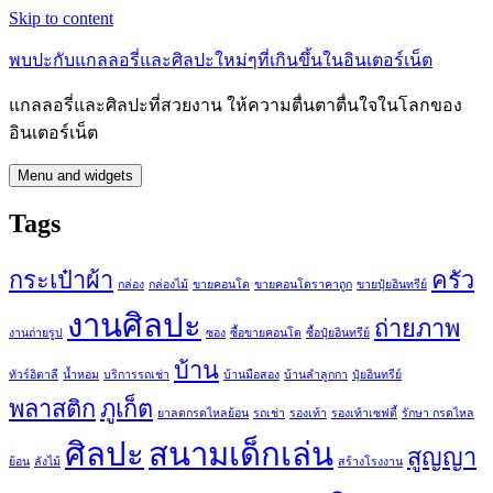
Skip to content
พบปะกับแกลลอรี่และศิลปะใหม่ๆที่เกินขึ้นในอินเตอร์เน็ต
แกลลอรี่และศิลปะที่สวยงาน ให้ความตื่นตาตื่นใจในโลกของ
อินเตอร์เน็ต
Menu and widgets
Tags
กระเป๋าผ้า
ครัว
กล่อง
กล่องไม้
ขายคอนโด
ขายคอนโดราคาถูก
ขายปุ๋ยอินทรีย์
งานศิลปะ
ถ่ายภาพ
งานถ่ายรูป
ซอง
ซื้อขายคอนโด
ซื้อปุ๋ยอินทรีย์
บ้าน
ทัวร์อิตาลี
น้ำหอม
บริการรถเช่า
บ้านมือสอง
บ้านลำลูกกา
ปุ๋ยอินทรีย์
พลาสติก
ภูเก็ต
ยาลดกรดไหลย้อน
รถเช่า
รองเท้า
รองเท้าเซฟตี้
รักษา กรดไหล
ศิลปะ
สนามเด็กเล่น
สูญญา
ย้อน
ลังไม้
สร้างโรงงาน