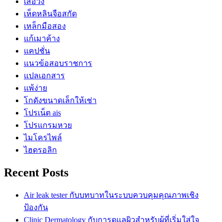
เสื้อวง
เห็ดหลินจือสกัด
เหล็กมือสอง
แก้เมาค้าง
แคปชั่น
แนวข้อสอบราชการ
แปลเอกสาร
แพ้ง่าย
โกดังขนาดเล็กให้เช่า
โปรเน็ต ais
โปรแกรมหวย
ไมโครไพล์
ไฮดรอลิก
Recent Posts
Air leak tester กับบทบาทในระบบควบคุมคุณภาพเชิง
ป้องกัน
Clinic Dermatology กับการดูแลผิวสำหรับผู้ที่เริ่มใส่ใจ