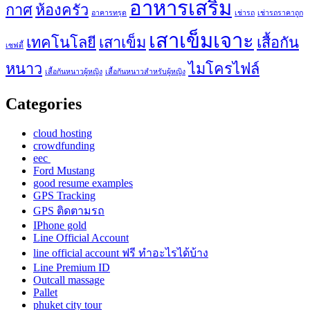
อาหารเสริม
กาศ
ห้องครัว
อาคารทรุด
เช่ารถ
เช่ารถราคาถูก
เสาเข็มเจาะ
เทคโนโลยี
เสาเข็ม
เสื้อกัน
เซฟตี้
หนาว
ไมโครไฟล์
เสื้อกันหนาวผู้หญิง
เสื้อกันหนาวสำหรับผู้หญิง
Categories
cloud hosting
crowdfunding
eec
Ford Mustang
good resume examples
GPS Tracking
GPS ติดตามรถ
IPhone gold
Line Official Account
line official account ฟรี ทําอะไรได้บ้าง
Line Premium ID
Outcall massage
Pallet
phuket city tour