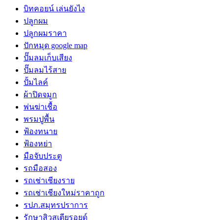
บิทคอยน์ เล่นยังไง
ปลูกผม
ปลูกผมราคา
ปักหมุด google map
ปั๊มลมเก็บเสียง
ปั๊มลมไร้สาย
ปั้มไลค์
ผ้าปิดจมูก
พ่นฆ่าเชื้อ
พรมปูพื้น
ฟ้องทนาย
ฟ้องหย่า
มือจับประตู
รถมือสอง
รถเช่าเชียงราย
รถเช่าเชียงใหม่ราคาถูก
รปภ.สมุทรปราการ
รักษาสิวสเตียรอยด์