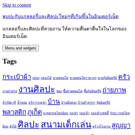
Skip to content
พบปะกับแกลลอรี่และศิลปะใหม่ๆที่เกินขึ้นในอินเตอร์เน็ต
แกลลอรี่และศิลปะที่สวยงาน ให้ความตื่นตาตื่นใจในโลกของ
อินเตอร์เน็ต
Menu and widgets
Tags
กระเป๋าผ้า
ครัว
กล่อง
กล่องไม้
ขายคอนโด
ขายคอนโดราคาถูก
ขายปุ๋ยอินทรีย์
งานศิลปะ
ถ่ายภาพ
งานถ่ายรูป
ซอง
ซื้อขายคอนโด
ซื้อปุ๋ยอินทรีย์
บ้าน
ทัวร์อิตาลี
น้ำหอม
บริการรถเช่า
บ้านมือสอง
บ้านลำลูกกา
ปุ๋ยอินทรีย์
พลาสติก
ภูเก็ต
ยาลดกรดไหลย้อน
รถเช่า
รองเท้า
รองเท้าเซฟตี้
รักษา กรดไหล
ศิลปะ
สนามเด็กเล่น
สูญญา
ย้อน
ลังไม้
สร้างโรงงาน