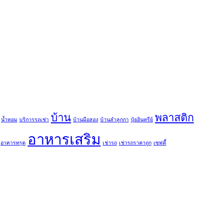
บ้าน
พลาสติก
น้ำหอม
บริการรถเช่า
บ้านมือสอง
บ้านลำลูกกา
ปุ๋ยอินทรีย์
อาหารเสริม
อาคารทรุด
เช่ารถ
เช่ารถราคาถูก
เซฟตี้