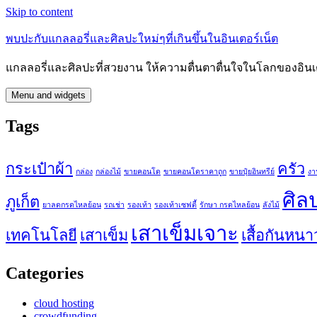
Skip to content
พบปะกับแกลลอรี่และศิลปะใหม่ๆที่เกินขึ้นในอินเตอร์เน็ต
แกลลอรี่และศิลปะที่สวยงาน ให้ความตื่นตาตื่นใจในโลกของอินเต
Menu and widgets
Tags
กระเป๋าผ้า
ครัว
กล่อง
กล่องไม้
ขายคอนโด
ขายคอนโดราคาถูก
ขายปุ๋ยอินทรีย์
งา
ศิล
ภูเก็ต
ยาลดกรดไหลย้อน
รถเช่า
รองเท้า
รองเท้าเซฟตี้
รักษา กรดไหลย้อน
ลังไม้
เสาเข็มเจาะ
เทคโนโลยี
เสาเข็ม
เสื้อกันหนา
Categories
cloud hosting
crowdfunding