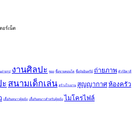
อร์เน็ต
งานศิลปะ
ถ่ายภาพ
นถ่ายรูป
ซอง
ซื้อขายคอนโด
ซื้อปุ๋ยอินทรีย์
ทัวร์อิตาลี
ปะ
สนามเด็กเล่น
สูญญากาศ
ห้องครัว
สร้างโรงงาน
ว
ไมโครไฟล์
เสื้อกันหนาวผู้หญิง
เสื้อกันหนาวสำหรับผู้หญิง