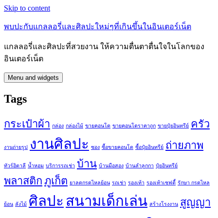
Skip to content
พบปะกับแกลลอรี่และศิลปะใหม่ๆที่เกินขึ้นในอินเตอร์เน็ต
แกลลอรี่และศิลปะที่สวยงาน ให้ความตื่นตาตื่นใจในโลกของ
อินเตอร์เน็ต
Menu and widgets
Tags
กระเป๋าผ้า
ครัว
กล่อง
กล่องไม้
ขายคอนโด
ขายคอนโดราคาถูก
ขายปุ๋ยอินทรีย์
งานศิลปะ
ถ่ายภาพ
งานถ่ายรูป
ซอง
ซื้อขายคอนโด
ซื้อปุ๋ยอินทรีย์
บ้าน
ทัวร์อิตาลี
น้ำหอม
บริการรถเช่า
บ้านมือสอง
บ้านลำลูกกา
ปุ๋ยอินทรีย์
พลาสติก
ภูเก็ต
ยาลดกรดไหลย้อน
รถเช่า
รองเท้า
รองเท้าเซฟตี้
รักษา กรดไหล
ศิลปะ
สนามเด็กเล่น
สูญญา
ย้อน
ลังไม้
สร้างโรงงาน