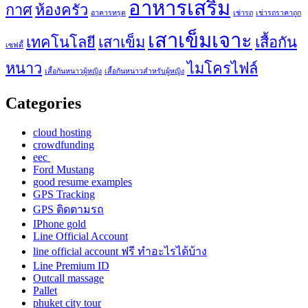
อาหารเสริม
กาศ
ห้องครัว
อาคารทรุด
เช่ารถ
เช่ารถราคาถูก
เสาเข็มเจาะ
เทคโนโลยี
เสาเข็ม
เสื้อกัน
เซฟตี้
หนาว
ไมโครไฟล์
เสื้อกันหนาวผู้หญิง
เสื้อกันหนาวสำหรับผู้หญิง
Categories
cloud hosting
crowdfunding
eec
Ford Mustang
good resume examples
GPS Tracking
GPS ติดตามรถ
IPhone gold
Line Official Account
line official account ฟรี ทําอะไรได้บ้าง
Line Premium ID
Outcall massage
Pallet
phuket city tour