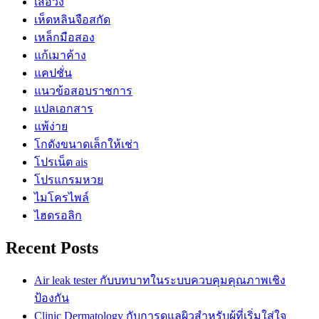
เสื้อวง
เห็ดหลินจือสกัด
เหล็กมือสอง
แก้เมาค้าง
แคปชั่น
แนวข้อสอบราชการ
แปลเอกสาร
แพ้ง่าย
โกดังขนาดเล็กให้เช่า
โปรเน็ต ais
โปรแกรมหวย
ไมโครไพล์
ไฮดรอลิก
Recent Posts
Air leak tester กับบทบาทในระบบควบคุมคุณภาพเชิง
ป้องกัน
Clinic Dermatology กับการดูแลผิวสำหรับผู้ที่เริ่มใส่ใจ