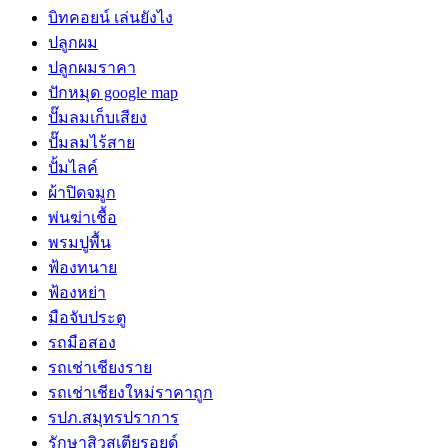
บิทคอยน์ เล่นยังไง
ปลูกผม
ปลูกผมราคา
ปักหมุด google map
ปั๊มลมเก็บเสียง
ปั๊มลมไร้สาย
ปั้มไลค์
ผ้าปิดจมูก
พ่นฆ่าเชื้อ
พรมปูพื้น
ฟ้องทนาย
ฟ้องหย่า
มือจับประตู
รถมือสอง
รถเช่าเชียงราย
รถเช่าเชียงใหม่ราคาถูก
รปภ.สมุทรปราการ
รักษาสิวสเตียรอยด์