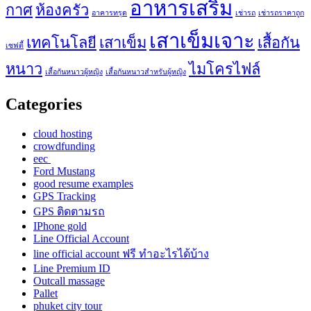
อาหารเสริม
กาศ
ห้องครัว
อาคารทรุด
เช่ารถ
เช่ารถราคาถูก
เสาเข็มเจาะ
เทคโนโลยี
เสาเข็ม
เสื้อกัน
เซฟตี้
หนาว
ไมโครไฟล์
เสื้อกันหนาวผู้หญิง
เสื้อกันหนาวสำหรับผู้หญิง
Categories
cloud hosting
crowdfunding
eec
Ford Mustang
good resume examples
GPS Tracking
GPS ติดตามรถ
IPhone gold
Line Official Account
line official account ฟรี ทําอะไรได้บ้าง
Line Premium ID
Outcall massage
Pallet
phuket city tour