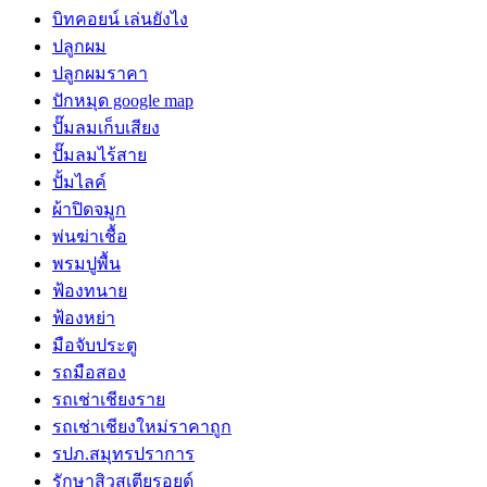
บิทคอยน์ เล่นยังไง
ปลูกผม
ปลูกผมราคา
ปักหมุด google map
ปั๊มลมเก็บเสียง
ปั๊มลมไร้สาย
ปั้มไลค์
ผ้าปิดจมูก
พ่นฆ่าเชื้อ
พรมปูพื้น
ฟ้องทนาย
ฟ้องหย่า
มือจับประตู
รถมือสอง
รถเช่าเชียงราย
รถเช่าเชียงใหม่ราคาถูก
รปภ.สมุทรปราการ
รักษาสิวสเตียรอยด์