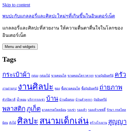
Skip to content
พบปะกับแกลลอรี่และศิลปะใหม่ๆที่เกินขึ้นในอินเตอร์เน็ต
แกลลอรี่และศิลปะที่สวยงาน ให้ความตื่นตาตื่นใจในโลกของ
อินเตอร์เน็ต
Menu and widgets
Tags
กระเป๋าผ้า
ครัว
กล่อง
กล่องไม้
ขายคอนโด
ขายคอนโดราคาถูก
ขายปุ๋ยอินทรีย์
งานศิลปะ
ถ่ายภาพ
งานถ่ายรูป
ซอง
ซื้อขายคอนโด
ซื้อปุ๋ยอินทรีย์
บ้าน
ทัวร์อิตาลี
น้ำหอม
บริการรถเช่า
บ้านมือสอง
บ้านลำลูกกา
ปุ๋ยอินทรีย์
พลาสติก
ภูเก็ต
ยาลดกรดไหลย้อน
รถเช่า
รองเท้า
รองเท้าเซฟตี้
รักษา กรดไหล
ศิลปะ
สนามเด็กเล่น
สูญญา
ย้อน
ลังไม้
สร้างโรงงาน