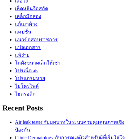
เสื้อวง
เห็ดหลินจือสกัด
เหล็กมือสอง
แก้เมาค้าง
แคปชั่น
แนวข้อสอบราชการ
แปลเอกสาร
แพ้ง่าย
โกดังขนาดเล็กให้เช่า
โปรเน็ต ais
โปรแกรมหวย
ไมโครไพล์
ไฮดรอลิก
Recent Posts
Air leak tester กับบทบาทในระบบควบคุมคุณภาพเชิง
ป้องกัน
Clinic Dermatology กับการดูแลผิวสำหรับผู้ที่เริ่มใส่ใจ