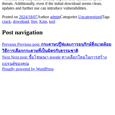
threats. Additionally, even if the initial download seems clean,
updates and further use can introduce vulnerabilities.
Posted on
2024/18/07
Author
admin
Categories
Uncategorized
Tags
crack
,
download
,
free
,
Kms
,
tool
Post navigation
Previous
Previous post:
กระดาษปรู๊ฟและการอนุรักษ์สิ่งแวดล้อม
วิธีการเลือกกระดาษที่เป็นมิตรกับธรรมชาติ
Next
Next post:
ซื้อโฆษณา google ทางเลือกใหม่ในการสร้าง
แบรนด์ของคุณ
Proudly powered by WordPress