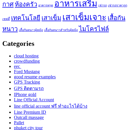
อาหารเสริม
กาศ
ห้องครัว
อาคารทรุด
เช่ารถ
เช่ารถราคาถูก
เสาเข็มเจาะ
เทคโนโลยี
เสาเข็ม
เสื้อกัน
เซฟตี้
หนาว
ไมโครไฟล์
เสื้อกันหนาวผู้หญิง
เสื้อกันหนาวสำหรับผู้หญิง
Categories
cloud hosting
crowdfunding
eec
Ford Mustang
good resume examples
GPS Tracking
GPS ติดตามรถ
IPhone gold
Line Official Account
line official account ฟรี ทําอะไรได้บ้าง
Line Premium ID
Outcall massage
Pallet
phuket city tour