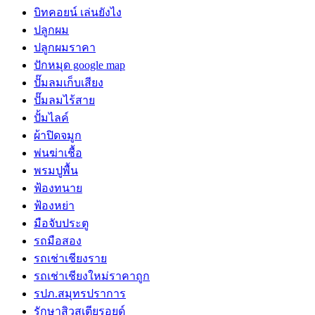
บิทคอยน์ เล่นยังไง
ปลูกผม
ปลูกผมราคา
ปักหมุด google map
ปั๊มลมเก็บเสียง
ปั๊มลมไร้สาย
ปั้มไลค์
ผ้าปิดจมูก
พ่นฆ่าเชื้อ
พรมปูพื้น
ฟ้องทนาย
ฟ้องหย่า
มือจับประตู
รถมือสอง
รถเช่าเชียงราย
รถเช่าเชียงใหม่ราคาถูก
รปภ.สมุทรปราการ
รักษาสิวสเตียรอยด์