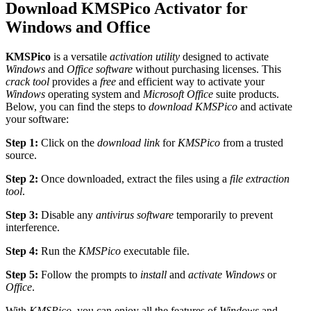
Download KMSPico Activator for
Windows and Office
KMSPico
is a versatile
activation utility
designed to activate
Windows
and
Office software
without purchasing licenses. This
crack tool
provides a
free
and efficient way to activate your
Windows
operating system and
Microsoft Office
suite products.
Below, you can find the steps to
download KMSPico
and activate
your software:
Step 1:
Click on the
download link
for
KMSPico
from a trusted
source.
Step 2:
Once downloaded, extract the files using a
file extraction
tool
.
Step 3:
Disable any
antivirus software
temporarily to prevent
interference.
Step 4:
Run the
KMSPico
executable file.
Step 5:
Follow the prompts to
install
and
activate
Windows
or
Office
.
With
KMSPico
, you can enjoy all the features of
Windows
and