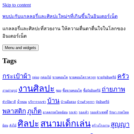
Skip to content
พบปะกับแกลลอรี่และศิลปะใหม่ๆที่เกินขึ้นในอินเตอร์เน็ต
แกลลอรี่และศิลปะที่สวยงาน ให้ความตื่นตาตื่นใจในโลกของ
อินเตอร์เน็ต
Menu and widgets
Tags
กระเป๋าผ้า
ครัว
กล่อง
กล่องไม้
ขายคอนโด
ขายคอนโดราคาถูก
ขายปุ๋ยอินทรีย์
งานศิลปะ
ถ่ายภาพ
งานถ่ายรูป
ซอง
ซื้อขายคอนโด
ซื้อปุ๋ยอินทรีย์
บ้าน
ทัวร์อิตาลี
น้ำหอม
บริการรถเช่า
บ้านมือสอง
บ้านลำลูกกา
ปุ๋ยอินทรีย์
พลาสติก
ภูเก็ต
ยาลดกรดไหลย้อน
รถเช่า
รองเท้า
รองเท้าเซฟตี้
รักษา กรดไหล
ศิลปะ
สนามเด็กเล่น
สูญญา
ย้อน
ลังไม้
สร้างโรงงาน