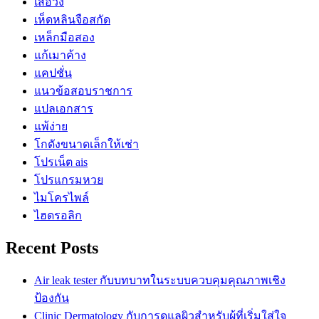
เสื้อวง
เห็ดหลินจือสกัด
เหล็กมือสอง
แก้เมาค้าง
แคปชั่น
แนวข้อสอบราชการ
แปลเอกสาร
แพ้ง่าย
โกดังขนาดเล็กให้เช่า
โปรเน็ต ais
โปรแกรมหวย
ไมโครไพล์
ไฮดรอลิก
Recent Posts
Air leak tester กับบทบาทในระบบควบคุมคุณภาพเชิง
ป้องกัน
Clinic Dermatology กับการดูแลผิวสำหรับผู้ที่เริ่มใส่ใจ