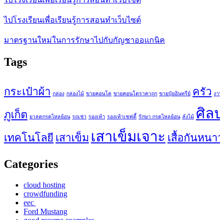
ไปโรงเรียนเพื่อเรียนรู้การสอนทำเว็บไซต์
มาตรฐานใหม่ในการรักษาไปกับกัญชาออแกนิค
Tags
กระเป๋าผ้า
ครัว
กล่อง
กล่องไม้
ขายคอนโด
ขายคอนโดราคาถูก
ขายปุ๋ยอินทรีย์
งา
ศิล
ภูเก็ต
ยาลดกรดไหลย้อน
รถเช่า
รองเท้า
รองเท้าเซฟตี้
รักษา กรดไหลย้อน
ลังไม้
เสาเข็มเจาะ
เทคโนโลยี
เสาเข็ม
เสื้อกันหนา
Categories
cloud hosting
crowdfunding
eec
Ford Mustang