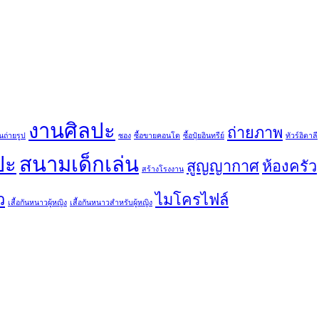
งานศิลปะ
ถ่ายภาพ
นถ่ายรูป
ซอง
ซื้อขายคอนโด
ซื้อปุ๋ยอินทรีย์
ทัวร์อิตาลี
ปะ
สนามเด็กเล่น
สูญญากาศ
ห้องครัว
สร้างโรงงาน
ว
ไมโครไฟล์
เสื้อกันหนาวผู้หญิง
เสื้อกันหนาวสำหรับผู้หญิง