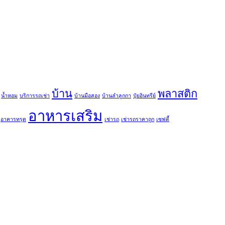
บ้าน
พลาสติก
น้ำหอม
บริการรถเช่า
บ้านมือสอง
บ้านลำลูกกา
ปุ๋ยอินทรีย์
อาหารเสริม
อาคารทรุด
เช่ารถ
เช่ารถราคาถูก
เซฟตี้