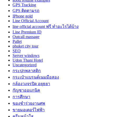
good resume examples
GPS Tracking
GPS ติดตามรถ
IPhone gold
Line Official Account
line official account ฟรี ทําอะไรได้บ้าง
Line Premium ID
Outcall massage
Pallet
phuket city tour
SEO
Server windows
Udon Thani Hotel
Uncategorized
กระปุกพลาสติก
กระเป๋าแบรนด์เนมมือสอง
กล้องวงจรปิด อยุธยา
กัญชาออแกนิค
การศึกษา
ของชำร่วยงานศพ
ขายมอเตอร์ไฟฟ้า
ครีมหน้าใส