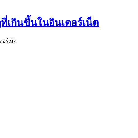
่เกินขึ้นในอินเตอร์เน็ต
อร์เน็ต