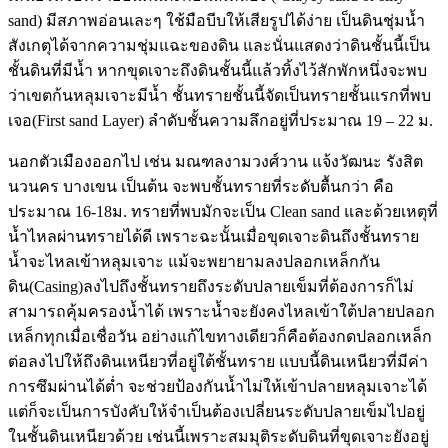
sand) มีสภาพอ่อนเละๆ ใช้มือบีบให้เสียรูปได้ง่าย เป็นดินชุ่มน้ำ
สังเกตุได้จากความชุ่มแฉะของดิน และนั่นแสดงว่าดินชั้นนี้เป็น
ชั้นดินที่มีน้ำ หากขุดเจาะถึงดินชั้นนี้แล้วทิ้งไว้สักพักหนึ่งจะพบ
ว่าเขตก้นหลุมเจาะมีน้ำ ชั้นทรายชั้นนี้จัดเป็นทรายชั้นแรกที่พบ
เจอ(First sand Layer) ลำดับชั้นความลึกอยู่ที่ประมาณ 19 – 22 ม.
นอกตัวเมืองออกไป เช่น มณฑลงามวงศ์วาน แจ้งวัฒนะ รังสิต
นวนคร บางเขน เป็นต้น จะพบชั้นทรายที่ระดับตื้นกว่า คือ
ประมาณ 16-18ม. ทรายที่พบมักจะเป็น Clean sand และด้วยเหตุที่
น้ำไหลผ่านทรายได้ดี เพราะฉะนั้นเมื่อขุดเจาะดินถึงชั้นทราย
น้ำจะไหลเข้าหลุมเจาะ แม้จะพยายามลงปลอกเหล็กกัน
ดิน(Casing)ลงไปถึงชั้นทรายถึงระดับปลายเข็มที่ต้องการก็ไม่
สามารถคุ้มครองน้ำได้ เพราะน้ำจะยังคงไหลเข้าใต้ปลายปลอก
เหล็กทุกเมื่อเชื่อวัน อย่างแก้ไขทางเดียวก็คือต้องกดปลอกเหล็ก
ต่อลงไปให้ถึงดินเหนียวที่อยู่ใต้ชั้นทราย แบบนี้ดินเหนียวที่มีค่า
การซึมผ่านได้ต่ำ จะช่วยป้องกันน้ำไม่ให้เข้าปลายหลุมเจาะได้
แต่ก็จะเป็นการบังคับให้จำเป็นต้องเปลี่ยนระดับปลายเข็มไปอยู่
ในชั้นดินเหนียวด้วย เช่นนี้เพราะสมมุติระดับดินที่ขุดเจาะยังอยู่