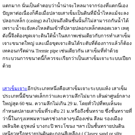
แตกมาก นั่นเป็นคำตอบว่าน้ำน่าจะไหลมาจากร่องที่แตกนี่เอง
ปัญหาต่อเนื่องก็คือเมื่อปลายเสาเข็มเป็นดินที่มีน้ำไหลแม้จะลง
ปลอกเหล็ก (casing) ลงไปจนถึงดินชั้นนั้นก็ไม่สามารถกันน้ำได้
เพราะน้ำจะยังคงไหลดันเข้าที่ปลายปลอกเหล็กตลอดเวลา เหตุ
ดังนี้จึงต้องขุดเจาะดินใต้น้ำในสภาพเช่นเดียวกับการทำเสาเข็ม
เจาะขนาดใหญ่ และเมื่อขุดเจาะดินได้ระดับที่ต้องการแล้วก็ต้อง
เทคอนกรีตผ่าน Tremie pipe เช่นเดียวกัน เสาเข็มที่ทำด้วย
กระบวนการขนาดนี้ก็ควรจะเรียกว่าเป็นเสาเข็มเจาะระบบเปียก
ด้วย
เสาเข็มเจาะ
อีกประเภทหนึ่งคือเสาเข็มเจาะระบบแห้ง เสาเข็ม
ประเภทนี้มีขนาดเล็กกว่าและความลึกไม่มาก เส้นผ่าศูนย์กลาง
ใหญ่สุด 60 ซม. ความลึกไม่เกิน 29 ม. โดยทั่วไปที่พบเห็นจะ
กำหนดปลายเสาเข็มที่ระดับ 21 ม.หรือถึงชั้นทราย ซึ่งชั้นทรายที่
ว่านี้ในกรุงเทพมหานครช่วงกลางๆเมืองเช่น สีลม รองเมือง
เพลินจิต อุรุพงษ์ บางกะปิ พระโขนง ฯลฯ เป็นชั้นทรายปนดิน
เหนียวหรือทรายปนดินตะกอนสีเหลือง ( Clayey sand or silty