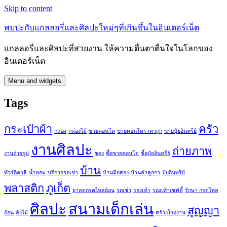
Skip to content
พบปะกับแกลลอรี่และศิลปะใหม่ๆที่เกินขึ้นในอินเตอร์เน็ต
แกลลอรี่และศิลปะที่สวยงาน ให้ความตื่นตาตื่นใจในโลกของ
อินเตอร์เน็ต
Menu and widgets
Tags
กระเป๋าผ้า
ครัว
กล่อง
กล่องไม้
ขายคอนโด
ขายคอนโดราคาถูก
ขายปุ๋ยอินทรีย์
งานศิลปะ
ถ่ายภาพ
งานถ่ายรูป
ซอง
ซื้อขายคอนโด
ซื้อปุ๋ยอินทรีย์
บ้าน
ทัวร์อิตาลี
น้ำหอม
บริการรถเช่า
บ้านมือสอง
บ้านลำลูกกา
ปุ๋ยอินทรีย์
พลาสติก
ภูเก็ต
ยาลดกรดไหลย้อน
รถเช่า
รองเท้า
รองเท้าเซฟตี้
รักษา กรดไหล
ศิลปะ
สนามเด็กเล่น
สูญญา
ย้อน
ลังไม้
สร้างโรงงาน