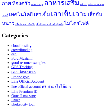
อาหารเสริม
กาศ
ห้องครัว
อาคารทรุด
เช่ารถ
เช่ารถราคาถูก
เสาเข็มเจาะ
เทคโนโลยี
เสาเข็ม
เสื้อกัน
เซฟตี้
หนาว
ไมโครไฟล์
เสื้อกันหนาวผู้หญิง
เสื้อกันหนาวสำหรับผู้หญิง
Categories
cloud hosting
crowdfunding
eec
Ford Mustang
good resume examples
GPS Tracking
GPS ติดตามรถ
IPhone gold
Line Official Account
line official account ฟรี ทําอะไรได้บ้าง
Line Premium ID
Outcall massage
Pallet
phuket city tour