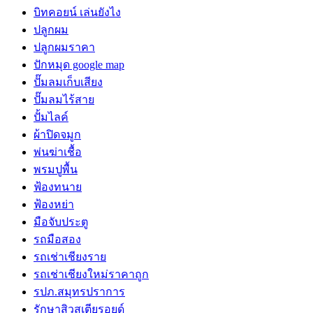
บิทคอยน์ เล่นยังไง
ปลูกผม
ปลูกผมราคา
ปักหมุด google map
ปั๊มลมเก็บเสียง
ปั๊มลมไร้สาย
ปั้มไลค์
ผ้าปิดจมูก
พ่นฆ่าเชื้อ
พรมปูพื้น
ฟ้องทนาย
ฟ้องหย่า
มือจับประตู
รถมือสอง
รถเช่าเชียงราย
รถเช่าเชียงใหม่ราคาถูก
รปภ.สมุทรปราการ
รักษาสิวสเตียรอยด์