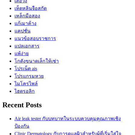
เสื้อวง
เห็ดหลินจือสกัด
เหล็กมือสอง
แก้เมาค้าง
แคปชั่น
แนวข้อสอบราชการ
แปลเอกสาร
แพ้ง่าย
โกดังขนาดเล็กให้เช่า
โปรเน็ต ais
โปรแกรมหวย
ไมโครไพล์
ไฮดรอลิก
Recent Posts
Air leak tester กับบทบาทในระบบควบคุมคุณภาพเชิง
ป้องกัน
Clinic Dermatology กับการดูแลผิวสำหรับผู้ที่เริ่มใส่ใจ