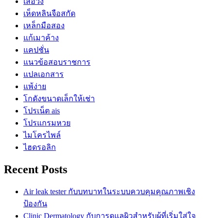
เสื้อวง
เห็ดหลินจือสกัด
เหล็กมือสอง
แก้เมาค้าง
แคปชั่น
แนวข้อสอบราชการ
แปลเอกสาร
แพ้ง่าย
โกดังขนาดเล็กให้เช่า
โปรเน็ต ais
โปรแกรมหวย
ไมโครไพล์
ไฮดรอลิก
Recent Posts
Air leak tester กับบทบาทในระบบควบคุมคุณภาพเชิง
ป้องกัน
Clinic Dermatology กับการดูแลผิวสำหรับผู้ที่เริ่มใส่ใจ