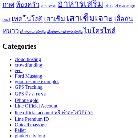
อาหารเสริม
กาศ
ห้องครัว
อาคารทรุด
เช่ารถ
เช่ารถราคาถูก
เสาเข็มเจาะ
เทคโนโลยี
เสาเข็ม
เสื้อกัน
เซฟตี้
หนาว
ไมโครไฟล์
เสื้อกันหนาวผู้หญิง
เสื้อกันหนาวสำหรับผู้หญิง
Categories
cloud hosting
crowdfunding
eec
Ford Mustang
good resume examples
GPS Tracking
GPS ติดตามรถ
IPhone gold
Line Official Account
line official account ฟรี ทําอะไรได้บ้าง
Line Premium ID
Outcall massage
Pallet
phuket city tour