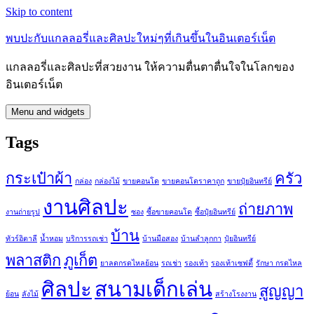
Skip to content
พบปะกับแกลลอรี่และศิลปะใหม่ๆที่เกินขึ้นในอินเตอร์เน็ต
แกลลอรี่และศิลปะที่สวยงาน ให้ความตื่นตาตื่นใจในโลกของ
อินเตอร์เน็ต
Menu and widgets
Tags
กระเป๋าผ้า
ครัว
กล่อง
กล่องไม้
ขายคอนโด
ขายคอนโดราคาถูก
ขายปุ๋ยอินทรีย์
งานศิลปะ
ถ่ายภาพ
งานถ่ายรูป
ซอง
ซื้อขายคอนโด
ซื้อปุ๋ยอินทรีย์
บ้าน
ทัวร์อิตาลี
น้ำหอม
บริการรถเช่า
บ้านมือสอง
บ้านลำลูกกา
ปุ๋ยอินทรีย์
พลาสติก
ภูเก็ต
ยาลดกรดไหลย้อน
รถเช่า
รองเท้า
รองเท้าเซฟตี้
รักษา กรดไหล
ศิลปะ
สนามเด็กเล่น
สูญญา
ย้อน
ลังไม้
สร้างโรงงาน