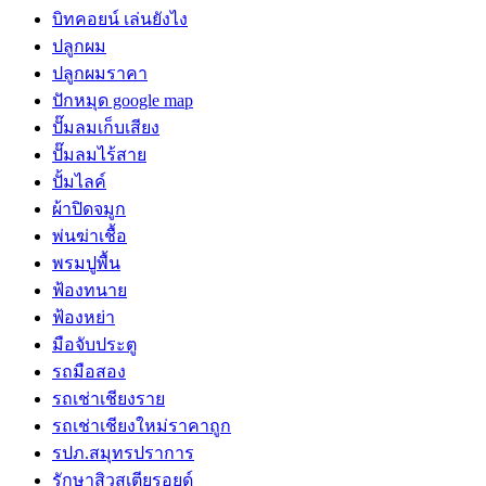
บิทคอยน์ เล่นยังไง
ปลูกผม
ปลูกผมราคา
ปักหมุด google map
ปั๊มลมเก็บเสียง
ปั๊มลมไร้สาย
ปั้มไลค์
ผ้าปิดจมูก
พ่นฆ่าเชื้อ
พรมปูพื้น
ฟ้องทนาย
ฟ้องหย่า
มือจับประตู
รถมือสอง
รถเช่าเชียงราย
รถเช่าเชียงใหม่ราคาถูก
รปภ.สมุทรปราการ
รักษาสิวสเตียรอยด์